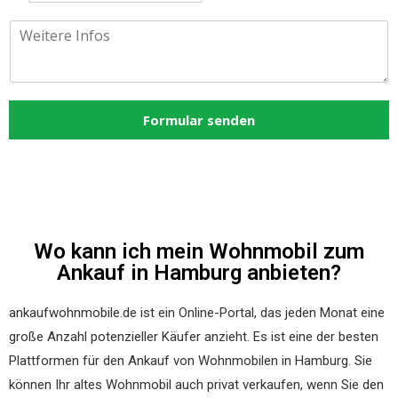
l
W
e
e
f
i
o
t
n
e
*
r
Formular senden
e
I
n
f
o
s
Wo kann ich mein Wohnmobil zum
Ankauf in Hamburg anbieten?
ankaufwohnmobile.de
ist ein Online-Portal, das jeden Monat eine
große Anzahl potenzieller Käufer anzieht. Es ist eine der besten
Plattformen für den Ankauf von Wohnmobilen in Hamburg. Sie
können Ihr altes Wohnmobil auch privat verkaufen, wenn Sie den